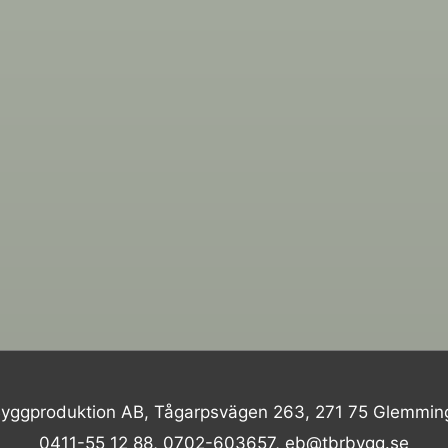
yggproduktion AB, Tågarpsvägen 263, 271 75 Glemmin
0411-55 12 88, 0702-603657, eb@tbrbygg.se