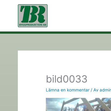
Hoppa
till
innehåll
bild0033
Lämna en kommentar
/ Av
admi