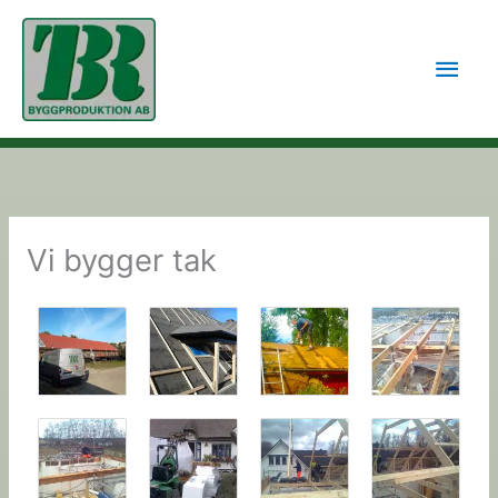
Hoppa
till
Huv
innehåll
Vi bygger tak