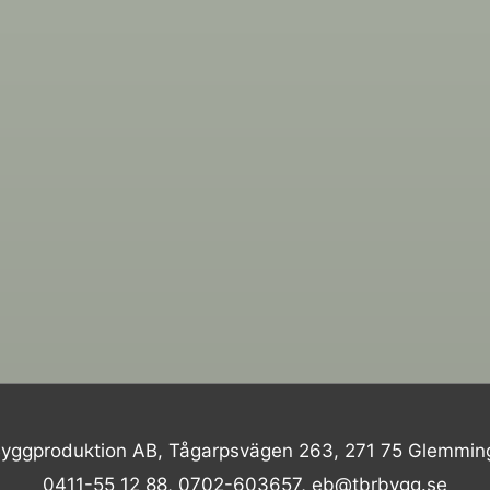
yggproduktion AB, Tågarpsvägen 263, 271 75 Glemmin
0411-55 12 88, 0702-603657, eb@tbrbygg.se