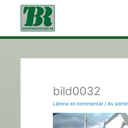
Hoppa
till
innehåll
bild0032
Lämna en kommentar
/ Av
admi