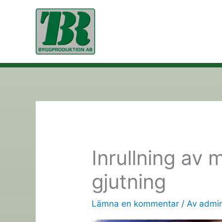
Hoppa
till
innehåll
Inrullning av
gjutning
Lämna en kommentar
/ Av
admi