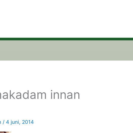
 makadam innan
n
/
4 juni, 2014