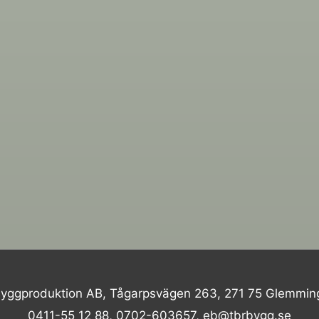
yggproduktion AB, Tågarpsvägen 263, 271 75 Glemmin
0411-55 12 88, 0702-603657, eb@tbrbygg.se