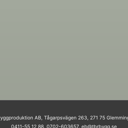
yggproduktion AB, Tågarpsvägen 263, 271 75 Glemmin
0411-55 12 88, 0702-603657, eb@tbrbygg.se