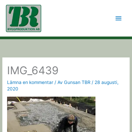
Hoppa
till
Huv
innehåll
IMG_6439
Lämna en kommentar
/ Av
Gunsan TBR
/
28 augusti,
2020